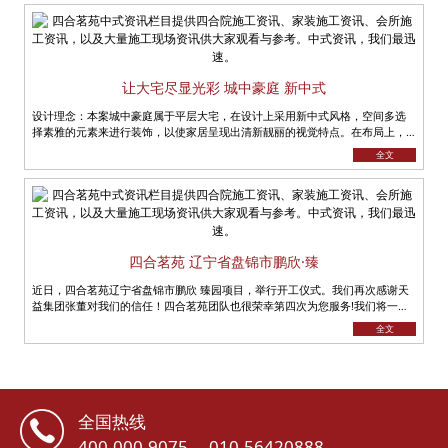
让大宅尽显光彩 城中豪庭 新中式
设计理念：本案城中豪庭属于平层大宅，在设计上采用新中式风格，空间多选
择素雅的元素来进行装饰，以使家居呈现出清新靓丽的视觉特点。在布局上，
多呈现分隔状，不但很好的避开了小户......
全文
四合茗苑 辽宁省盘锦市鹏欣·臻
近日，四合茗苑辽宁省盘锦市鹏欣 臻园项目，举行开工仪式。我们再次感谢天
益集团张董对我们的信任！四合茗苑团队也很荣幸第四次为您服务!我们将一如
既往、全力以赴， 坚持......
全文
全国热线
400-000-9075
010-56420888