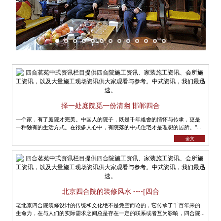
择一处庭院觅一份清幽 邯郸四合
一个家，有了庭院才完美。中国人的院子，既是千年难舍的情怀与传承，更是
一种独有的生活方式。在很多人心中，有院落的中式住宅才是理想的居所。“宠
辱不惊，看庭前花开花落；去留......
全文
北京四合院的装修风水 ----[四合
老北京四合院装修设计的传统和文化绝不是凭空而论的，它传承了千百年来的
生命力，在与人们的实际需求之间总是存在一定的联系或者互为影响，四合院
便是这样的一个载体，蕴含着深刻......