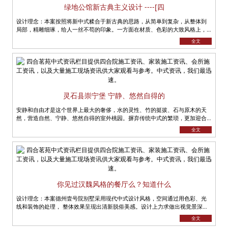
绿地公馆新古典主义设计 ----[四
设计理念：本案按照将新中式糅合于新古典的思路，从简单到复杂，从整体到
局部，精雕细琢，给人一丝不苟的印象。一方面在材质、色彩的大致风格上，
仍然可以从中强烈地感受传统的历史痕......
全文
灵石县崇宁堡 宁静、悠然自得的
安静和自由才是这个世界上最大的奢侈，水的灵性、竹的挺拔、石与原木的天
然，营造自然、宁静、悠然自得的室外桃园。摒弃传统中式的繁琐，更加迎合
当代人的生活方式。 将新古典元......
全文
你见过汉魏风格的餐厅么？知道什么
设计理念：本案德州壹号院别墅采用现代中式设计风格，空间通过用色彩、光
线和装饰的处理， 整体效果呈现出清新脱俗美感。设计上力求做出视觉景深的
效果，以衬托别墅的特有奢华。本......
全文