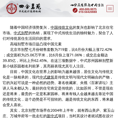
400-000-9075
010-56420888
随着中国经济强势复兴，
中国传统文化
的复兴也影响了北京住宅
市场。
中式别墅
的热销，展现了中式传统生活的独特魅力，契合了人
们对传统居住生活回归的需求。
高端别墅市场日益凸现中国元素
北京市别墅七月份销售套数为719套，比6月份大幅上涨72.42%
；成交面积为25.06万平米，比6月份上涨71.06%；成交总金额达
39.85亿，环比上升62.45%。在这三项数据中，中式苏州园林别墅新
新小镇苏园都名列前茅，其亮丽表现尤其引人注目。
目前，中国文化在世界上的影响力越来越强，居住文化与传统文
化是一脉相承的，现代
中式建筑
是传统文明与现代文明融合的产物，
它的兴起可说是一种必然的趋势。著名收藏家、央视《百家讲坛》主
讲人马未都认为，最好的住宅肯定是传统的，比如苏州，不管是现在
还是将来，最贵的一定是私家园林。将来有钱人会越来越去靠近中国
的传统文化，这个趋势是不可扭转的。越是传统文化的东西，将来越
会受人喜欢。
其实，北京别墅市场早在2004年上半年，就有西山美庐、紫玉山
庄、万城华府等一批走红的
新中式
项目，当时其设计者就试图在设计