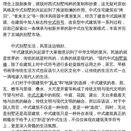
理念上脱胎换骨，摆脱对西式别墅纯粹的复制和抄袭，这无疑对原创
风格及中式别墅的兴起起到了推波助澜的作用。中式住宅建筑在“拷
贝”、“拿来主义”等一阵洋风喧嚣中逐渐复兴，经历了建造中式园林景
观、在建筑中加入标志性
中式符号
、改良型中式建筑等一系列过程，
目前已探索出一条继承与创新并举的新中式住宅发展模式，丰富并完
善了京城的别墅市场。
中式别墅生活，风景这边独好。
“中式建筑的兴起源于大家都意识到了中华文明的复兴。民族的就
是世界的，传统的就是时尚的，古典的就是现代的。”现代中式
别墅装
修
，除了在建筑上对中式符号进行多处提炼性运用之外，茶艺、琴棋
书画等传统生活方式也应该引入社区文化中，让传统的生活方式一点
一滴地渗入现代人的生活。
人们对于中国建筑中“
风水
”和“地脉”的选择，中式建筑的巷、苑、
瓦、檐等与景墙、叠水、大尺度开窗等构成了传统文明与现代文明的
守望与对话。
中式元素
中的前院、中庭、花园、露台、天台承载着天
地与自然的融合，传统文明与现代文明的融合。所以应该说，对于中
国人而言，中式建筑不仅是一种传统，更是一种“血统”。 同时，无论
是别墅还是高层建筑，中式建筑只是一种外在表现，中式建筑真正的
精髓在于给予人们“舒适”的中式生活，不仅仅体现在建筑美学符号
上，更是深入骨髓的生活氛围。