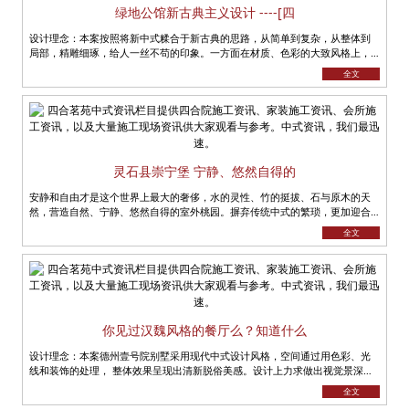
绿地公馆新古典主义设计 ----[四
设计理念：本案按照将新中式糅合于新古典的思路，从简单到复杂，从整体到
局部，精雕细琢，给人一丝不苟的印象。一方面在材质、色彩的大致风格上，
仍然可以从中强烈地感受传统的历史痕......
全文
灵石县崇宁堡 宁静、悠然自得的
安静和自由才是这个世界上最大的奢侈，水的灵性、竹的挺拔、石与原木的天
然，营造自然、宁静、悠然自得的室外桃园。摒弃传统中式的繁琐，更加迎合
当代人的生活方式。 将新古典元......
全文
你见过汉魏风格的餐厅么？知道什么
设计理念：本案德州壹号院别墅采用现代中式设计风格，空间通过用色彩、光
线和装饰的处理， 整体效果呈现出清新脱俗美感。设计上力求做出视觉景深的
效果，以衬托别墅的特有奢华。本......
全文