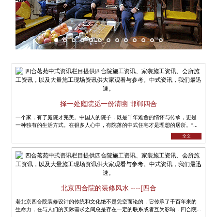
择一处庭院觅一份清幽 邯郸四合
一个家，有了庭院才完美。中国人的院子，既是千年难舍的情怀与传承，更是
一种独有的生活方式。在很多人心中，有院落的中式住宅才是理想的居所。“宠
辱不惊，看庭前花开花落；去留......
全文
北京四合院的装修风水 ----[四合
老北京四合院装修设计的传统和文化绝不是凭空而论的，它传承了千百年来的
生命力，在与人们的实际需求之间总是存在一定的联系或者互为影响，四合院
便是这样的一个载体，蕴含着深刻......