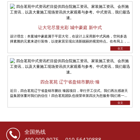
让大宅尽显光彩 城中豪庭 新中式
设计理念：本案城中豪庭属于平层大宅，在设计上采用新中式风格，空间多选
择素雅的元素来进行装饰，以使家居呈现出清新靓丽的视觉特点。在布局上，
多呈现分隔状，不但很好的避开了小户......
全文
四合茗苑 辽宁省盘锦市鹏欣·臻
近日，四合茗苑辽宁省盘锦市鹏欣 臻园项目，举行开工仪式。我们再次感谢天
益集团张董对我们的信任！四合茗苑团队也很荣幸第四次为您服务!我们将一如
既往、全力以赴， 坚持......
全文
全国热线
400-000-9075
010-56420888