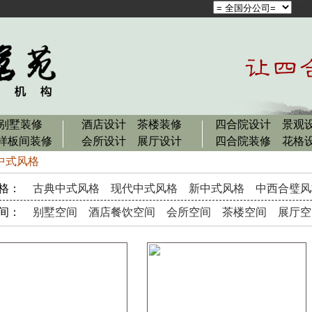
设为
别墅装修
酒店设计
茶楼装修
四合院设计
景观
样板间装修
会所设计
展厅设计
四合院装修
花格
中式风格
格：
古典中式风格
现代中式风格
新中式风格
中西合璧风
间：
别墅空间
酒店餐饮空间
会所空间
茶楼空间
展厅空