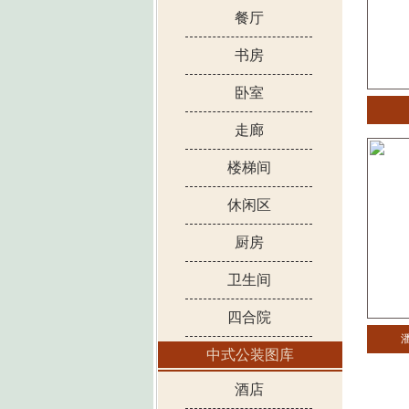
餐厅
书房
卧室
走廊
楼梯间
休闲区
厨房
卫生间
四合院
中式公装图库
酒店