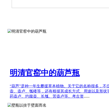
明清官窑中的葫芦瓶
“葫芦”是种一年生攀援草本植物。关于它的名称很多，不仅有
壶、壶卢、瓠楼等，还有根据其成长方式、用途以及形状
药壶卢、约腹壶、长瓠、苦壶卢等。考古资
......