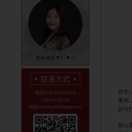
联系方式
首先
电话:010-85775818
13381115162
案例
邮箱:sihemy@sihemy.com
的可
那么