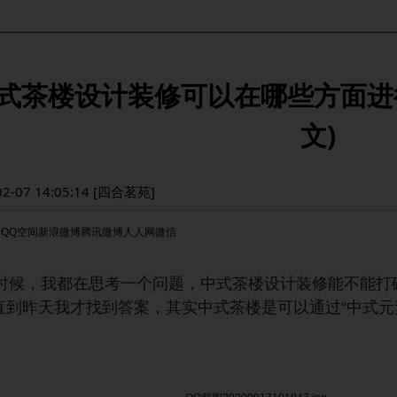
式茶楼设计装修可以在哪些方面进行创
文)
02-07 14:05:14 [四合茗苑]
：
QQ空间
新浪微博
腾讯微博
人人网
微信
时候，我都在思考一个问题，中式茶楼设计装修能不能打破
直到昨天我才找到答案，其实中式茶楼是可以通过“中式元素
。