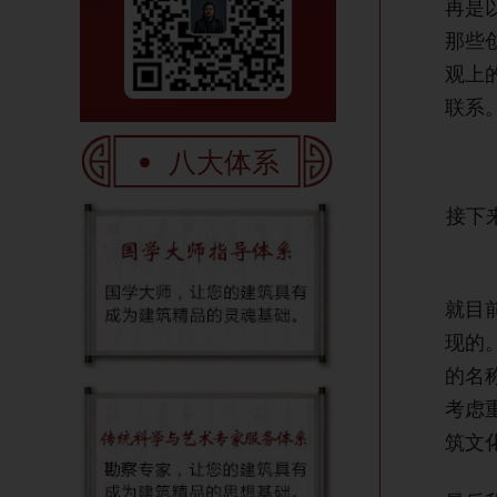
再是
那些
观上
联系
八大体系
接下
就目
现的
的名
考虑
筑文