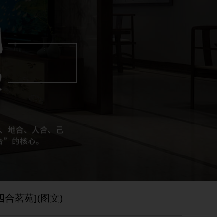
合茗苑](图文)