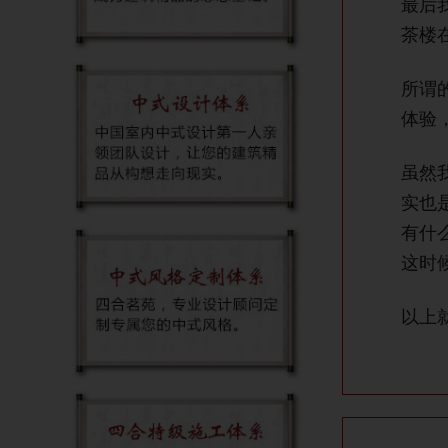
最后
茶楼
所谓
体验
虽然
实也
有什
这时
以上
轻澎（南京
http://w