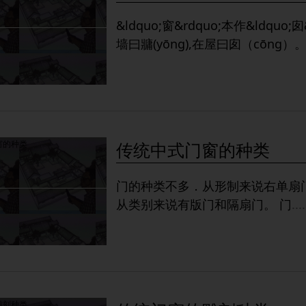
&ldquo;窗&rdquo;本作&ldquo
墙曰牅(yōng),在屋曰囱（cōng）
传统中式门窗的种类
门的种类不多．从形制来说右单扇
从类别来说有版门和隔扇门。 门
....