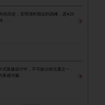
余年的历史，至明清时期达到高峰，进A20
传
......
中式装修设计中，不可缺少的元素之一，
的美感与魅
......