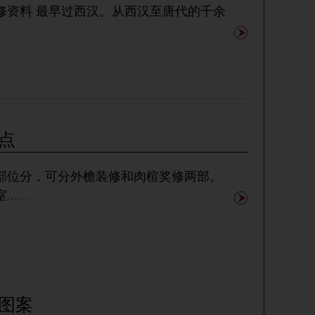
至唐代的千余
点
部位分，可分外檐装修和肉楦奖修两部。
室
......
图案