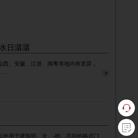
水日潺潺
山西、安徽、江浙、闽粤等地均有差异，
.....
以外用于建筑明、次、-梢、尽间的格式门