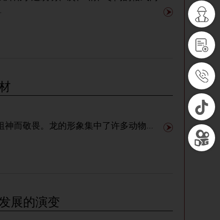
.
材
祖神而敬畏。龙的形象集中了许多动物的
.
发展的演变