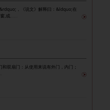
;囱&rdquo;，《说文》解释曰：&ldquo;在
。窗,或
......
门和双扇门：从使用来说有外门，内门；
..