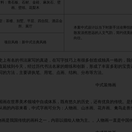
材料：青石板、石材、金砖、麻灰石、壁
画、壁纸、花梨木
型：茶楼、别墅、平层、四合院、酒店会
所、展厅
本案中式设计以当下时新手法诠释恬
散发淡然悠远的人文气韵，简约优美
向往。
项目风格：新中式古典风格
有名的书法家写的真迹，在写字技巧上有很多创造或独具一格的，我们
直延续到今天，经过历代书法名家的熔练和创新，形成了丰富多彩的宝贵
写的方法，主要讲执笔、用笔、点画、结构、分布等方法。
中式装饰画
在世界美术领域中自成体系，既有悠久的历史，还有优良的传统。是指
从画的内容来看，中式字画可分为：人物画、山水画、花卉画、禽鸟走兽
是我国传统的画科之一，内容以描绘人物为主。。人物画一直是中国传