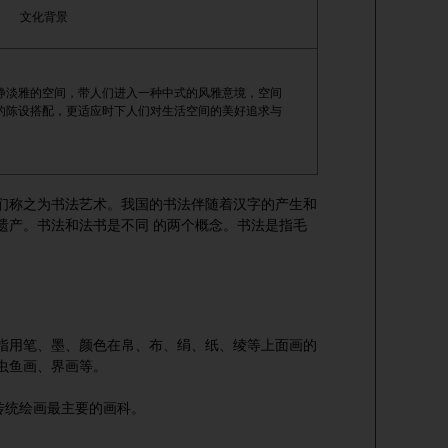
文化背景
静淡雅的空间，带人们进入一种中式的风雅意境，空间
的陈设搭配，更适应时下人们对生活空间的美好追求与
称之为书法艺术。我国的书法伴随着汉字的产生和
遗产。书法和法书是不同 的两个概念。书法是指毛
用笔、墨、颜色在帛、布、绢、纸、绫等上面画的
虫鱼画、界画等。
统绘画最主要的画科。