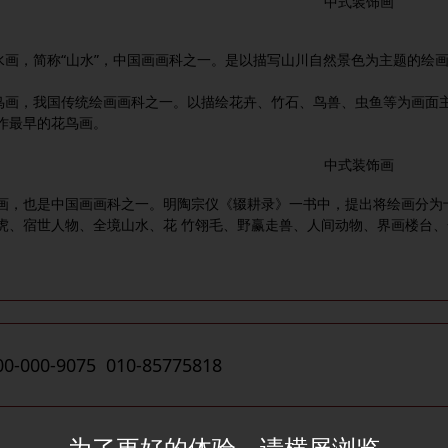
中式装
饰画
，简称“山水”，中国画画科之一。是以描写山川自然景色为主题的绘画
，我国传统绘画画科之一。以描绘花卉、竹石、鸟兽、虫鱼等为画面主
作最早的花鸟画。
中式装饰画
也是中国画画科之一。明陶宗仪《辍耕录》一书中，提出将绘画分为十
虎、宿世人物、全境山水、花 竹翎毛、野赢走兽、人间动物、界画楼台
00-000-9075 010-85775818
为了更好的体验，请横屏浏览