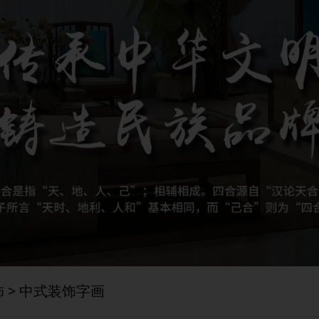
饰
> 中式装饰字画