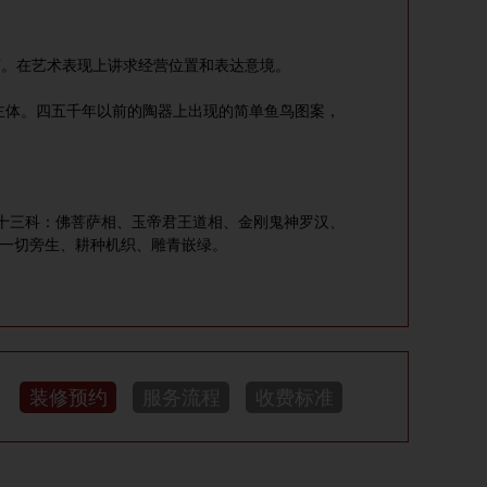
。在艺术表现上讲求经营位置和表达意境。
体。四五千年以前的陶器上出现的简单鱼鸟图案，
三科：佛菩萨相、玉帝君王道相、金刚鬼神罗汉、
、一切旁生、耕种机织、雕青嵌绿。
装修预约
服务流程
收费标准