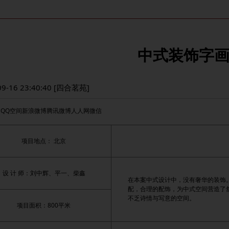
中式装饰字
09-16 23:40:40 [四合茗苑]
：
QQ空间
新浪微博
腾讯微博
人人网
微信
项目地点： 北京
设 计 师：刘中辉、平一、柴鑫
在本案中式设计中，没有奢华的装饰
配，合理的配饰，为中式空间营造了
不乏诗情与写意的空间。
项目面积：800平米