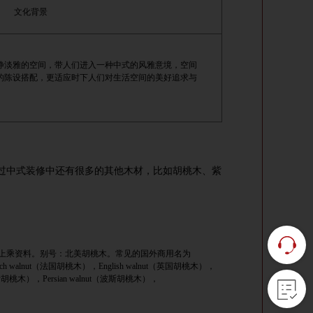
文化背景
静淡雅的空间，带人们进入一种中式的风雅意境，空间
的陈设搭配，更适应时下人们对生活空间的美好追求与
过中式装修中还有很多的其他木材，比如胡桃木、紫
上乘资料。别号：北美胡桃木。常见的国外商用名为
ch walnut
（法国胡桃木），
English walnut
（英国胡桃木），
斯胡桃木），
Persian walnut
（波斯胡桃木），