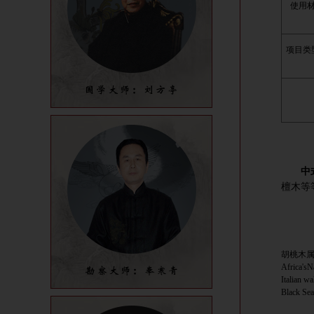
使用
项目类
中
檀木等
胡桃木
Africa'sN
Italian wa
Black Sea