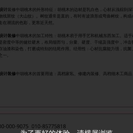
设计
装修中胡桃木的外形特征：胡桃木的边材是乳白色，心材从浅棕到深
物线斑纹（大山纹）。树纹通常是直的，有时有波浪形或弯曲树纹，构成
走在潮流的色彩，更靠近天然。
设计装修
中胡桃木的加工特性：胡桃木易于用手艺和机械东西加工。适于
是密度中等的健壮硬木，布局细而匀，分量、硬度、干缩及强度中，冲击
存油漆和染色，打磨成特别的结尾作用。经用性：心材抗腐能力强，抗菌
之一。
设计装修
中胡桃木的首要用途：高档家私、修建内装修、高档细木工商品
00-000-9075 010-85775818
为了更好的体验，请横屏浏览