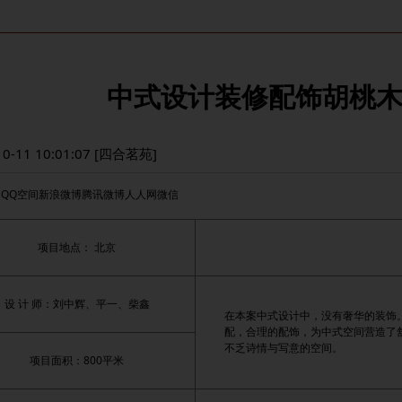
中式设计装修配饰胡桃
10-11 10:01:07 [四合茗苑]
：
QQ空间
新浪微博
腾讯微博
人人网
微信
项目地点： 北京
设 计 师：刘中辉、平一、柴鑫
在本案中式设计中，没有奢华的装饰
配，合理的配饰，为中式空间营造了
不乏诗情与写意的空间。
项目面积：800平米