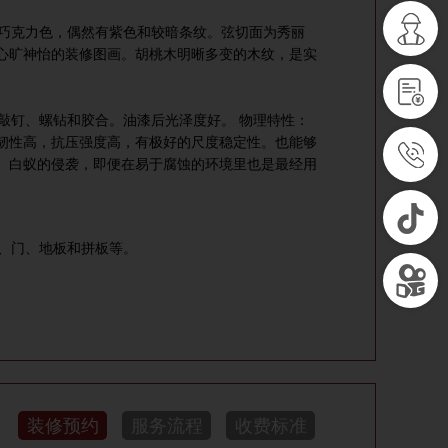
巧克力色，偶然有紫色和较暗条纹。弦切面为秀丽
心旷神怡的装修图画。胡桃木明晰多变的木纹，是实
敲钉、螺钻和胶合。油漆后光泽度好。 物理特性：
韧性高，抗压强度高，有极好的尺度稳定性。也能够
、白蚁的侵袭，即便在易于腐蚀的环境里也是最经用
、门、地板和拼板等。
装修预约
服务流程
收费标准