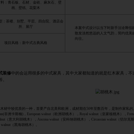
材料：青石板、石材、金砖、麻灰石、壁
画、壁纸、花梨木
型：茶楼、别墅、平层、四合院、酒店会
所、展厅
本案中式设计以当下时新手法诠释恬
散发淡然悠远的人文气韵，简约优美
向往。
项目风格：新中式古典风格
式装修
中的会运用很多的中式家具，其中大家都知道的就是红木家具，不
等。
属木材中较优质的一种，首要产自北美和欧洲，成材期在
50
年至数百年，是制作家私的
an(
非洲卡斯楠
)
，
European walnut
（欧洲胡桃木），
Royal walnut
（皇家核桃木），
Fren
lnut
（意大利胡桃木），
Ancona walnut
（安科纳胡桃木），
Circassian walnut
（切尔克
 walnut
（黑海胡桃木）。