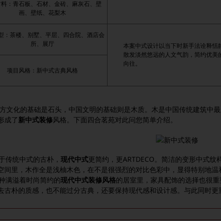
材料：青石板、石材、金砖、麻灰石、壁
画、壁纸、花梨木
型：茶楼、别墅、平层、四合院、酒店会
所、展厅
本案中式设计以当下时新手法诠释恬
散发淡然悠远的人文气韵，简约优美
向往。
项目风格：新中式古典风格
化的基础是石头，中国文明的基础则是木质。木是中国传统建筑中最
形成了
新中式装修
风格。下面四合茗苑对此问您简单介绍。
传统中式的古朴，
现代中式
更简约，更ARTDECO。简洁的变形中式
空间里，木作全是浅柚木色，在不是很强烈的对比色彩中，显得特别地温
满溢着时尚简约的
现代中式装修风格
的居室里，家具配饰的选择也很重
去古朴的质感，也不能过分古典，还要保持现代感和设计感。与此同时更