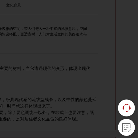
文化背景
静淡雅的空间，带人们进入一种中式的风雅意境，空间
的陈设搭配，更适应时下人们对生活空间的美好追求与
主要的材料，当它遭遇现代的变形，体现出现代
纹样，极具现代感的流线型线条，以及中性的颜色蔓延
和，时尚就这样体现出来了。
要，除了要色调统一以外，在款式上也要注意，既
重要的，是对居住者文化品位的良好体现。