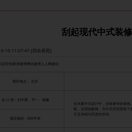
刮起现代中式装
10-10 11:07:47 [四合茗苑]
：
QQ空间
新浪微博
腾讯微博
人人网
微信
项目地点： 北京
设 计 师：刘中辉、平一、柴鑫
在本案中式设计中，没有奢华的装饰
配，合理的配饰，为中式空间营造了
不乏诗情与写意的空间。
项目面积：800平米