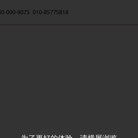
00-000-9075 010-85775818
为了更好的体验，请横屏浏览