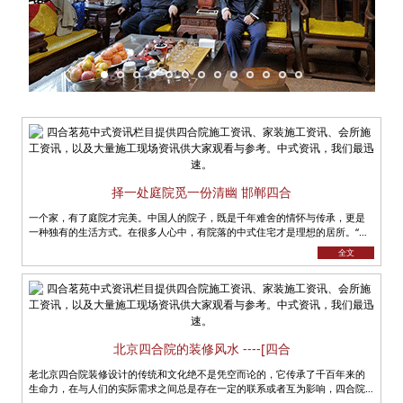
择一处庭院觅一份清幽 邯郸四合
一个家，有了庭院才完美。中国人的院子，既是千年难舍的情怀与传承，更是
一种独有的生活方式。在很多人心中，有院落的中式住宅才是理想的居所。“宠
辱不惊，看庭前花开花落；去留......
全文
北京四合院的装修风水 ----[四合
老北京四合院装修设计的传统和文化绝不是凭空而论的，它传承了千百年来的
生命力，在与人们的实际需求之间总是存在一定的联系或者互为影响，四合院
便是这样的一个载体，蕴含着深刻......