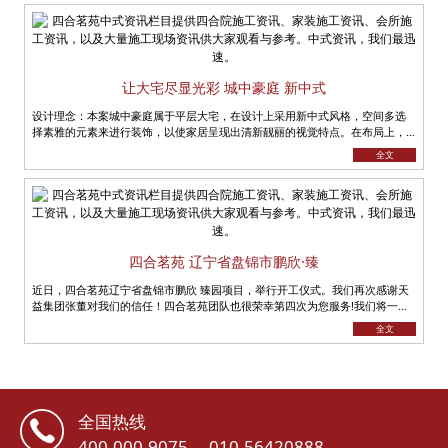
让大宅尽显光彩 城中豪庭 新中式
设计理念：本案城中豪庭属于平层大宅，在设计上采用新中式风格，空间多选
择素雅的元素来进行装饰，以使家居呈现出清新靓丽的视觉特点。在布局上，
多呈现分隔状，不但很好的避开了小户......
全文
四合茗苑 辽宁省盘锦市鹏欣·臻
近日，四合茗苑辽宁省盘锦市鹏欣 臻园项目，举行开工仪式。我们再次感谢天
益集团张董对我们的信任！四合茗苑团队也很荣幸第四次为您服务!我们将一如
既往、全力以赴， 坚持......
全文
全国热线
400-000-9075
010-56420888