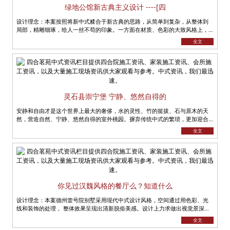
绿地公馆新古典主义设计 ----[四
设计理念：本案按照将新中式糅合于新古典的思路，从简单到复杂，从整体到
局部，精雕细琢，给人一丝不苟的印象。一方面在材质、色彩的大致风格上，
仍然可以从中强烈地感受传统的历史痕......
全文
灵石县崇宁堡 宁静、悠然自得的
安静和自由才是这个世界上最大的奢侈，水的灵性、竹的挺拔、石与原木的天
然，营造自然、宁静、悠然自得的室外桃园。摒弃传统中式的繁琐，更加迎合
当代人的生活方式。 将新古典元......
全文
你见过汉魏风格的餐厅么？知道什么
设计理念：本案德州壹号院别墅采用现代中式设计风格，空间通过用色彩、光
线和装饰的处理， 整体效果呈现出清新脱俗美感。设计上力求做出视觉景深的
效果，以衬托别墅的特有奢华。本......
全文