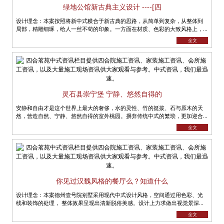
绿地公馆新古典主义设计 ----[四
设计理念：本案按照将新中式糅合于新古典的思路，从简单到复杂，从整体到
局部，精雕细琢，给人一丝不苟的印象。一方面在材质、色彩的大致风格上，
仍然可以从中强烈地感受传统的历史痕......
全文
灵石县崇宁堡 宁静、悠然自得的
安静和自由才是这个世界上最大的奢侈，水的灵性、竹的挺拔、石与原木的天
然，营造自然、宁静、悠然自得的室外桃园。摒弃传统中式的繁琐，更加迎合
当代人的生活方式。 将新古典元......
全文
你见过汉魏风格的餐厅么？知道什么
设计理念：本案德州壹号院别墅采用现代中式设计风格，空间通过用色彩、光
线和装饰的处理， 整体效果呈现出清新脱俗美感。设计上力求做出视觉景深的
效果，以衬托别墅的特有奢华。本......
全文