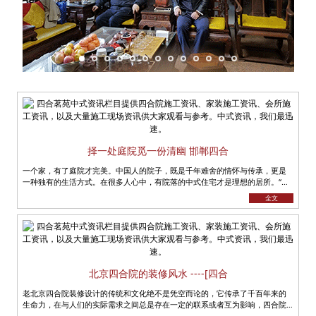
择一处庭院觅一份清幽 邯郸四合
一个家，有了庭院才完美。中国人的院子，既是千年难舍的情怀与传承，更是
一种独有的生活方式。在很多人心中，有院落的中式住宅才是理想的居所。“宠
辱不惊，看庭前花开花落；去留......
全文
北京四合院的装修风水 ----[四合
老北京四合院装修设计的传统和文化绝不是凭空而论的，它传承了千百年来的
生命力，在与人们的实际需求之间总是存在一定的联系或者互为影响，四合院
便是这样的一个载体，蕴含着深刻......