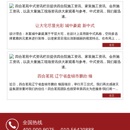
让大宅尽显光彩 城中豪庭 新中式
设计理念：本案城中豪庭属于平层大宅，在设计上采用新中式风格，空间多选
择素雅的元素来进行装饰，以使家居呈现出清新靓丽的视觉特点。在布局上，
多呈现分隔状，不但很好的避开了小户......
全文
四合茗苑 辽宁省盘锦市鹏欣·臻
近日，四合茗苑辽宁省盘锦市鹏欣 臻园项目，举行开工仪式。我们再次感谢天
益集团张董对我们的信任！四合茗苑团队也很荣幸第四次为您服务!我们将一如
既往、全力以赴， 坚持......
全文
全国热线
400-000-9075
010-56420888