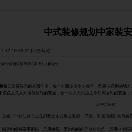
中式装修规划中家装
11-17 10:48:22 [四合茗苑]
：
QQ空间
新浪微博
腾讯微博
人人网
微信
装修
安全要注意的东西许多，各个方面多多少少都有一些要注意到的
地方
不仅仅是关系到
装修
进程的安全，还一起关系到业主今后寓居时的安全，
、在施工中要注意防止在混凝土圆孔板上凿洞、打眼、吊挂顶棚以及装置
、挑选电线时要用铜线，忌用铝线。因为铝线的导电功能差，运用中电线