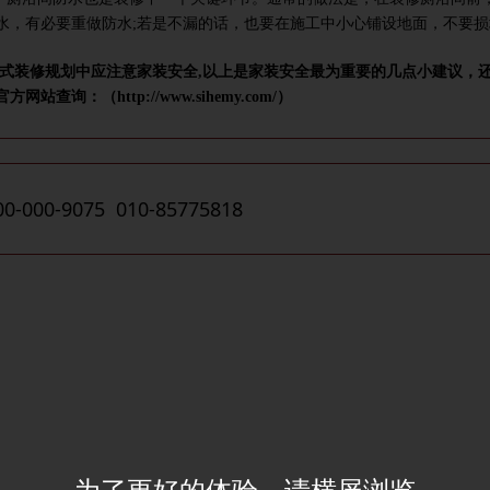
水，有必要重做防水;若是不漏的话，也要在施工中
小
心铺设地
面
，不要损
式装修规划中应注意家装安全,以上是家装安全最为重要的
几
点
小建议
，
网站查询：（http://www.sihemy.com/）
00-000-9075 010-85775818
为了更好的体验，请横屏浏览