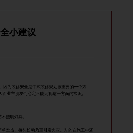
安全小建议
。因为
装修
安
全
是
中式装修
规划很重要的一个方
因而业主朋友们必定不能无视这一方面的常识。
艺术照明灯具。
简单发热、接头松动乃至引发火灾。别的在施工中还